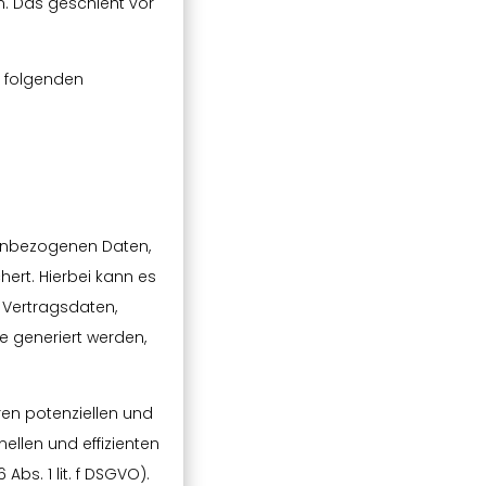
n. Das geschieht vor
.
r folgenden
nenbezogenen Daten,
ert. Hierbei kann es
 Vertragsdaten,
e generiert werden,
ren potenziellen und
ellen und effizienten
Abs. 1 lit. f DSGVO).