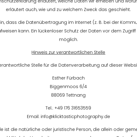
schutzerklärung erläutert, welche Daten wir erheben und wofür w
erläutert auch, wie und zu welchem Zweck das geschieht.
in, dass die Datenübertragung im Internet (z. B. bei der Kommu
fweisen kann. Ein lückenloser Schutz der Daten vor dem Zugriff d
möglich.
Hinweis zur verantwortlichen Stelle
erantwortliche Stelle für die Datenverarbeitung auf dieser Websit
Esther Fürbach
Biggenmoos 6/4
88069 Tettnang
Tel.: +49 176 31653559
Email: info@klicktasticphotography.de
le ist die natürliche oder juristische Person, die allein oder 