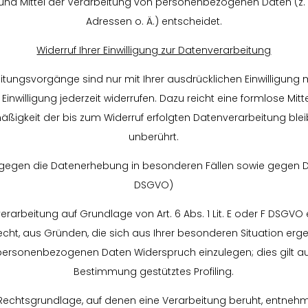
und Mittel der Verarbeitung von personenbezogenen Daten (z. 
Adressen o. Ä.) entscheidet.
Widerruf Ihrer Einwilligung zur Datenverarbeitung
itungsvorgänge sind nur mit Ihrer ausdrücklichen Einwilligung 
e Einwilligung jederzeit widerrufen. Dazu reicht eine formlose Mit
äßigkeit der bis zum Widerruf erfolgten Datenverarbeitung ble
unberührt.
gegen die Datenerhebung in besonderen Fällen sowie gegen Dir
DSGVO)
rarbeitung auf Grundlage von Art. 6 Abs. 1 Lit. E oder F DSGVO e
echt, aus Gründen, die sich aus Ihrer besonderen Situation er
 personenbezogenen Daten Widerspruch einzulegen; dies gilt auc
Bestimmung gestütztes Profiling.
e Rechtsgrundlage, auf denen eine Verarbeitung beruht, entnehm