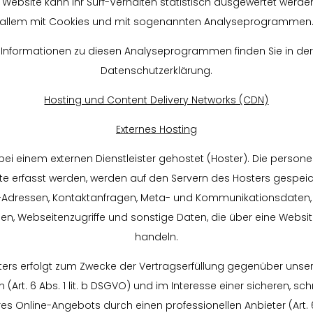
Website kann Ihr Surf-Verhalten statistisch ausgewertet werde
allem mit Cookies und mit sogenannten Analyseprogrammen
te Informationen zu diesen Analyseprogrammen finden Sie in de
Datenschutzerklärung.
Hosting und Content Delivery Networks (CDN)
Externes Hosting
 bei einem externen Dienstleister gehostet (Hoster). Die perso
te erfasst werden, werden auf den Servern des Hosters gespeich
IP-Adressen, Kontaktanfragen, Meta- und Kommunikationsdaten,
n, Webseitenzugriffe und sonstige Daten, die über eine Websit
handeln.
ters erfolgt zum Zwecke der Vertragserfüllung gegenüber unse
rt. 6 Abs. 1 lit. b DSGVO) und im Interesse einer sicheren, schn
es Online-Angebots durch einen professionellen Anbieter (Art. 6 